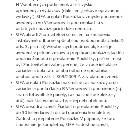
H Všeobecných podmienok a určí výšku
oprávnených výdavkov (ďalej len „celkové oprávnené
výdavky“). SIEA preplatí Poukážku v zmysle podmienok
uvedených vo Všeobecných podmienkach a v
ostatných nadväzujúcich dokumentoch.
SIEA uhradí Zhotoviteľovi sumu len na zariadenia
inštalované odborne spôsobilou osobou podľa článku D
ods. 3, písm. b) Všeobecných podmienok, ktorá je
uvedená v prílohe zmluvy o preplácaní poukážok ku dňu
podania Žiadosti o preplatenie Poukážky, pričom musí
byť Zhotoviteľom zabezpečené, že v čase inštalácie
zariadenia bola táto osoba odborne spôsobilou
osobou podľa zák. č. 309/2009 Z. z. v platnom znení.
SIEA preplatí Poukážku maximálne raz na každý druh
zariadenia podľa článku B Všeobecných podmienok (t.j.
raz na fotovoltické panely, raz na slnečné kolektory
atď.), nainštalovaného v tej istej nehnuteľnosti.
SIEA posúdi a schváli Žiadosť o preplatenie Poukážky
do 30 kalendárnych dní od doručenia kompletnej
Žiadosti o preplatenie Poukážky. V prípade, že táto
žiadosť nie je kompletná, SIEA žiadosť neschváli,