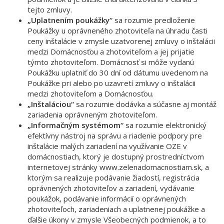
tejto zmluvy.
„Uplatnením poukážky“
sa rozumie predloženie
Poukážky u oprávneného zhotoviteľa na úhradu časti
ceny inštalácie v zmysle uzatvorenej zmluvy o inštalácii
medzi Domácnosťou a zhotoviteľom a jej prijatie
týmto zhotoviteľom. Domácnosť si môže vydanú
Poukážku uplatniť do 30 dní od dátumu uvedenom na
Poukážke pri alebo po uzavretí zmluvy o inštalácii
medzi zhotoviteľom a Domácnosťou.
„Inštaláciou“
sa rozumie dodávka a súčasne aj montáž
zariadenia oprávneným zhotoviteľom.
„Informačným systémom“
sa rozumie elektronický
efektívny nástroj na správu a riadenie podpory pre
inštalácie malých zariadení na využívanie OZE v
domácnostiach, ktorý je dostupný prostredníctvom
internetovej stránky www.zelenadomacnostiam.sk, a
ktorým sa realizuje podávanie žiadostí, registrácia
oprávnených zhotoviteľov a zariadení, vydávanie
poukážok, podávanie informácií o oprávnených
zhotoviteľoch, zariadeniach a uplatnenej poukážke a
ďalšie úkony v zmysle Všeobecných podmienok, a to