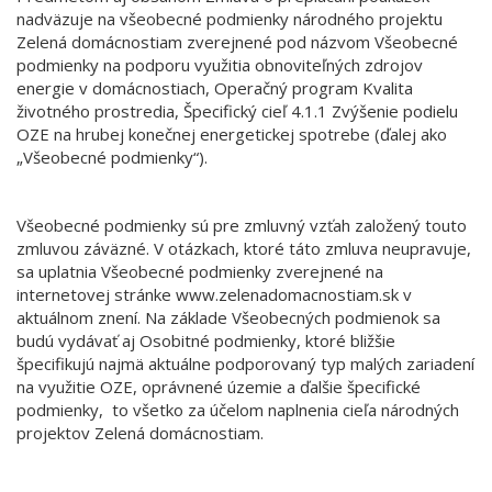
nadväzuje na všeobecné podmienky národného projektu
Zelená domácnostiam zverejnené pod názvom Všeobecné
podmienky na podporu využitia obnoviteľných zdrojov
energie v domácnostiach, Operačný program Kvalita
životného prostredia, Špecifický cieľ 4.1.1 Zvýšenie podielu
OZE na hrubej konečnej energetickej spotrebe (ďalej ako
„Všeobecné podmienky“).
Všeobecné podmienky sú pre zmluvný vzťah založený touto
zmluvou záväzné. V otázkach, ktoré táto zmluva neupravuje,
sa uplatnia Všeobecné podmienky zverejnené na
internetovej stránke www.zelenadomacnostiam.sk v
aktuálnom znení. Na základe Všeobecných podmienok sa
budú vydávať aj Osobitné podmienky, ktoré bližšie
špecifikujú najmä aktuálne podporovaný typ malých zariadení
na využitie OZE, oprávnené územie a ďalšie špecifické
podmienky, to všetko za účelom naplnenia cieľa národných
projektov Zelená domácnostiam.