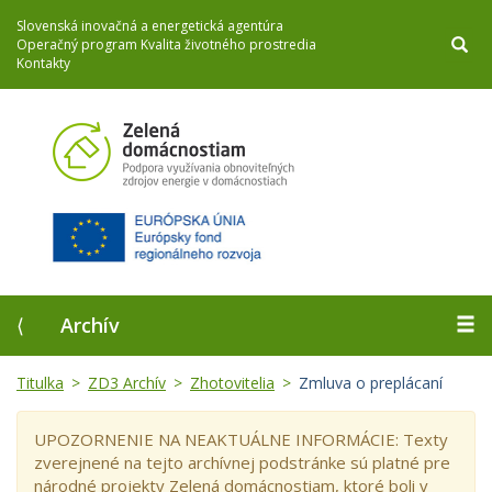
Slovenská inovačná a energetická agentúra
Operačný program Kvalita životného prostredia
Kontakty
⟨
Archív
Titulka
ZD3 Archív
Zhotovitelia
Zmluva o preplácaní
UPOZORNENIE NA NEAKTUÁLNE INFORMÁCIE: Texty
zverejnené na tejto archívnej podstránke sú platné pre
národné projekty Zelená domácnostiam, ktoré boli v