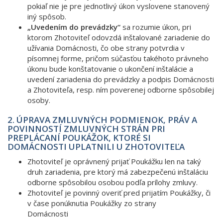
pokiaľ nie je pre jednotlivý úkon vyslovene stanovený
iný spôsob.
„Uvedením do prevádzky“
sa rozumie úkon, pri
ktorom Zhotoviteľ odovzdá inštalované zariadenie do
užívania Domácnosti, čo obe strany potvrdia v
písomnej forme, pričom súčasťou takéhoto právneho
úkonu bude konštatovanie o ukončení inštalácie a
uvedení zariadenia do prevádzky a podpis Domácnosti
a Zhotoviteľa, resp. ním poverenej odborne spôsobilej
osoby.
2. ÚPRAVA ZMLUVNÝCH PODMIENOK, PRÁV A
POVINNOSTÍ ZMLUVNÝCH STRÁN PRI
PREPLÁCANÍ POUKÁŽOK, KTORÉ SI
DOMÁCNOSTI UPLATNILI U ZHOTOVITEĽA
Zhotoviteľ je oprávnený prijať Poukážku len na taký
druh zariadenia, pre ktorý má zabezpečenú inštaláciu
odborne spôsobilou osobou podľa prílohy zmluvy.
Zhotoviteľ je povinný overiť pred prijatím Poukážky, či
v čase ponúknutia Poukážky zo strany
Domácnosti