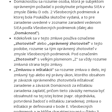
Domácnosťou sa rozumie osoba, ktorá je subjektom
oprávneným požiadať o poskytnutie príspevku SIEA v
zmysle článku D ods. 2 Všeobecných podmienok a
ktorej bola Poukážka skutočne vydaná, a to pre
zariadenie uvedené v zozname zariadení vedenom
SIEA podľa Všeobecných podmienok (ďalej ako
„
Domácnosť
“).
Kdekoľvek sa v tejto zmluve používa označenie
„zhotoviteľ“
alebo
„oprávnený zhotoviteľ“
v tejto
podobe, rozumie sa tým oprávnený zhotoviteľ v
zmysle Všeobecných podmienok. Pod označením
„Zhotoviteľ“
s veľkým písmenom „Z“ sa vždy rozumie
zmluvná strana tejto zmluvy.
„Zmluvou o inštalácii“
sa rozumie zmluva o dielo, iný
zmluvný typ alebo iný právny úkon, ktorého obsahom
je záväzok oprávneného zhotoviteľa inštalovať
zariadenie a záväzok Domácnosti za inštaláciu
zariadenia zaplatiť, pričom tieto záväzky nemusia byť
obsiahnuté na tej istej listine (napr. objednávka,
potvrdená žiadosť o inštaláciu zariadenia); zmluva o
inštalácii je definovaná v bode E. Všeobecných
podmienok a je bližšie charakterizovaná v článku 3