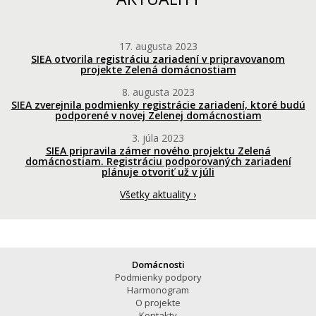
17. augusta 2023
SIEA otvorila registráciu zariadení v pripravovanom
projekte Zelená domácnostiam
8. augusta 2023
SIEA zverejnila podmienky registrácie zariadení, ktoré budú
podporené v novej Zelenej domácnostiam
3. júla 2023
SIEA pripravila zámer nového projektu Zelená
domácnostiam. Registráciu podporovaných zariadení
plánuje otvoriť už v júli
Všetky aktuality ›
Domácnosti
Podmienky podpory
Harmonogram
O projekte
Kontakty