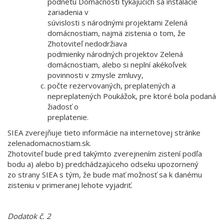
podnetu Domácnosti týkajúcich sa inštalácie
zariadenia v
súvislosti s národnými projektami Zelená
domácnostiam, najmä zistenia o tom, že
Zhotoviteľ nedodržiava
podmienky národných projektov Zelená
domácnostiam, alebo si neplní akékoľvek
povinnosti v zmysle zmluvy,
počte rezervovaných, preplatených a
nepreplatených Poukážok, pre ktoré bola podaná
žiadosť o
preplatenie.
SIEA zverejňuje tieto informácie na internetovej stránke
zelenadomacnostiam.sk.
Zhotoviteľ bude pred takýmto zverejnením zistení podľa
bodu a) alebo b) predchádzajúceho odseku upozornený
zo strany SIEA s tým, že bude mať možnosť sa k danému
zisteniu v primeranej lehote vyjadriť.
Dodatok č. 2