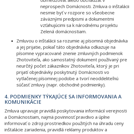
neprospech Domácnosti. Zmluva o inštalácii
nesmie byť v rozpore so všeobecne
záväznými predpismi a dokumentmi
vzťahujúcimi sa k národnému projektu
Zelená domácnostiam.
Zmluvou o inštalácii sa rozumie aj písomná objednávka
a jej prijatie, pokiaľ táto objednávka odkazuje na
písomne vypracované znenie zmluvných podmienok
Zhotoviteľa, ako samostatný dokument používaný pre
neurčitý počet zákazníkov Zhotoviteľa, ktorý je pri
prijatí objednávky poskytnutý Domácnosti vo
vytlačenej písomnej podobe a tvorí neoddeliteľnú
súčasť zmluvy (napr. obchodné podmienky).
4. PODMIENKY TÝKAJÚCE SA INFORMOVANIA A
KOMUNIKÁCIE
Zmluva upravuje pravidlá poskytovania informácií verejnosti
a Domácnostiam, najmä povinnosť pravdivo a úplne
informovať o zdroji prostriedkov použitých na úhradu ceny
inštalácie zariadenia, pravidlá reklamy produktov a