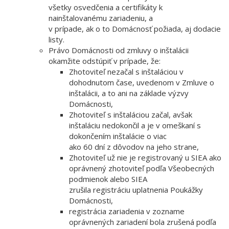
všetky osvedčenia a certifikáty k
nainštalovanému zariadeniu, a
v prípade, ak o to Domácnosť požiada, aj dodacie
listy.
Právo Domácnosti od zmluvy o inštalácii
okamžite odstúpiť v prípade, že:
Zhotoviteľ nezačal s inštaláciou v
dohodnutom čase, uvedenom v Zmluve o
inštalácii, a to ani na základe výzvy
Domácnosti,
Zhotoviteľ s inštaláciou začal, avšak
inštaláciu nedokončil a je v omeškaní s
dokončením inštalácie o viac
ako 60 dní z dôvodov na jeho strane,
Zhotoviteľ už nie je registrovaný u SIEA ako
oprávnený zhotoviteľ podľa Všeobecných
podmienok alebo SIEA
zrušila registráciu uplatnenia Poukážky
Domácnosti,
registrácia zariadenia v zozname
oprávnených zariadení bola zrušená podľa