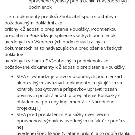
oprávnené výdavky podľa článku H Všeobecných
podmienok.
Tieto dokumenty predloží Zhotoviteľ spolu s ostatnými
požadovanými dokladmi ako
prílohy k Žiadosti o preplatenie Poukážky. Podmienkou
preplatenia Poukážky je splnenie všetkých podmienok
uvedených vo Všeobecných podmienkach a iných
dokumentoch na to nadväzujúcich a predloženie všetkých
dokladov
uvedených v článku F Všeobecných podmienok ako
požadované dokumenty k Žiadosti o preplatenie Poukážky.
SIEA si vyhradzuje právo v osobitných podmienkach
alebo v iných záväzných dokumentoch týkajúcich sa
kontroly poskytovania príspevkov upraviť rozsah
povinných príloh Žiadosti o preplatenie Poukážky s
ohľadom na potreby implementácie Národného
projektu.[1]
SIEA pred preplatením Poukážky overí vecnú
oprávnenosť výdavkov uvedených na faktúre podľa v
nej
uvedenej špecifikácie (vrátane príloh), a to podľa článku