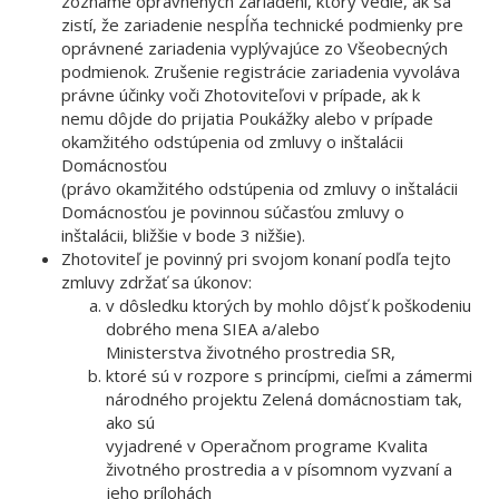
zozname oprávnených zariadení, ktorý vedie, ak sa
zistí, že zariadenie nespĺňa technické podmienky pre
oprávnené zariadenia vyplývajúce zo Všeobecných
podmienok. Zrušenie registrácie zariadenia vyvoláva
právne účinky voči Zhotoviteľovi v prípade, ak k
nemu dôjde do prijatia Poukážky alebo v prípade
okamžitého odstúpenia od zmluvy o inštalácii
Domácnosťou
(právo okamžitého odstúpenia od zmluvy o inštalácii
Domácnosťou je povinnou súčasťou zmluvy o
inštalácii, bližšie v bode 3 nižšie).
Zhotoviteľ je povinný pri svojom konaní podľa tejto
zmluvy zdržať sa úkonov:
v dôsledku ktorých by mohlo dôjsť k poškodeniu
dobrého mena SIEA a/alebo
Ministerstva životného prostredia SR,
ktoré sú v rozpore s princípmi, cieľmi a zámermi
národného projektu Zelená domácnostiam tak,
ako sú
vyjadrené v Operačnom programe Kvalita
životného prostredia a v písomnom vyzvaní a
jeho prílohách