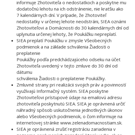
informuje Zhotoviteľa o nedostatkoch a poskytne mu
dodatočnú lehotu na ich odstránenie, nie kratšiu ako
7 kalendárnych dní. V prípade, že Zhotoviteľ
nedostatky v určenej lehote neodstráni, SIEA oznámi
Zhotoviteľovi a Domácnosti do 30 kalendárnych dní od
uplynutia určenej lehoty, že Poukážku nepreplatí.
SIEA preplatí Poukážku v zmysle Všeobecných
podmienok a na základe schválenia Žiadosti o
preplatenie
Poukážky podľa predchádzajúceho odseku na účet
Zhotoviteľa uvedený v tejto zmluve do 30 dní od
dátumu
schválenia Žiadosti o preplatenie Poukážky.
Zmluvné strany pri realizácii svojich práv a povinností
využívajú Informačný systém. SIEA poskytne
Zhotoviteľovi prístupové údaje na emailovú adresu
zhotoviteľa poskytnutú SIEA. SIEA je oprávnená určiť
náhradný spôsob uskutočnenia jednotlivých úkonov
alebo Všeobecných podmienok, o čom informuje na
internetovej stránke www.zelenadomacnostiam.sk.
SIEA je oprávnená zrušiť registráciu zariadenia v