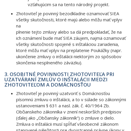
vzťahujúcim sa na tento národný projekt.
Zhotoviteľ je povinný bezodkladne oznamovať SIEA
všetky skutočnosti, ktoré majú alebo môžu mať vplyv
na
plnenie tejto zmluvy alebo sa dá predpokladať, že na
ich oznámení bude mať SIEA záujem, najmä oznamovať
všetky skutočnosti spojené s inštaláciou zariadenia,
ktoré môžu mať vplyv na preplatenie Poukážky (napr.
ukončenie zmluvy o inštalácii niektorým zo spôsobov
skončenia nesplneného záväzku).
3. OSOBITNÉ POVINNOSTI ZHOTOVITEĽA PRI
UZATVÁRANÍ ZMLÚV O INŠTALÁCII MEDZI
ZHOTOVITEĽOM A DOMÁCNOSŤOU
Zhotoviteľ je povinný uzatvoriť s Domácnosťou
písomnú zmluvu o inštalácii, a to v súlade so zákonnými
ustanoveniami § 631 a nasl. zák. č. 40/1964 Zb.
Občianskeho zákonníka v znení neskorších predpisov
(ďalej ako „Občiansky zákonník“) o zmluve o dielo.
Zmluva o inštalácii musí spĺňať všeobecné zákonom
stanovené náležitosti pre dvojstranné právne úkony v