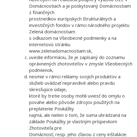
Domácnostiach a je poskytovaný Domácnostiam
z finančných
prostriedkov európskych štrukturálnych a
investičných fondov v rámci národného projektu
Zelená domácnostiam
s odkazom na Všeobecné podmienky a na
internetovú stránku
www.zelenadomacnostiam.sk,
uvedie informáciu, že je zapísaný do zoznamu
oprávnených zhotoviteľov v zmysle Všeobecných
podmienok,
nesmie v rámci reklamy svojich produktov a
služieb uvádzať nepravdivé alebo pravdu
skresľujúce údaje,
ktoré by tretie osoby mohli uviesť do omylu o
povahe alebo pôvode zdrojov použitých na
preplatenie Poukážky
najmä, ale nielen o tom, že suma uhrádzaná na
základe Poukážky je vlastným príspevkom
Zhotoviteľa pre
Domácnosť, resp. jeho zľavou z ceny inštalácie.