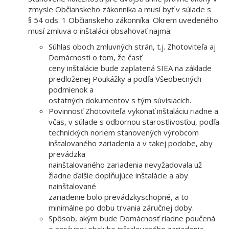
zmysle Občianskeho zákonníka a musí byť v súlade s
§ 54 ods. 1 Občianskeho zákonníka. Okrem uvedeného
musí zmluva o inštalácii obsahovať najmä:
Súhlas oboch zmluvných strán, t.j. Zhotoviteľa aj
Domácnosti o tom, že časť
ceny inštalácie bude zaplatená SIEA na základe
predloženej Poukážky a podľa Všeobecných
podmienok a
ostatných dokumentov s tým súvisiacich.
Povinnosť Zhotoviteľa vykonať inštaláciu riadne a
včas, v súlade s odbornou starostlivosťou, podľa
technických noriem stanovených výrobcom
inštalovaného zariadenia a v takej podobe, aby
prevádzka
nainštalovaného zariadenia nevyžadovala už
žiadne ďalšie doplňujúce inštalácie a aby
nainštalované
zariadenie bolo prevádzkyschopné, a to
minimálne po dobu trvania záručnej doby.
Spôsob, akým bude Domácnosť riadne poučená
o správnej obsluhe inštalovaného zariadenia,