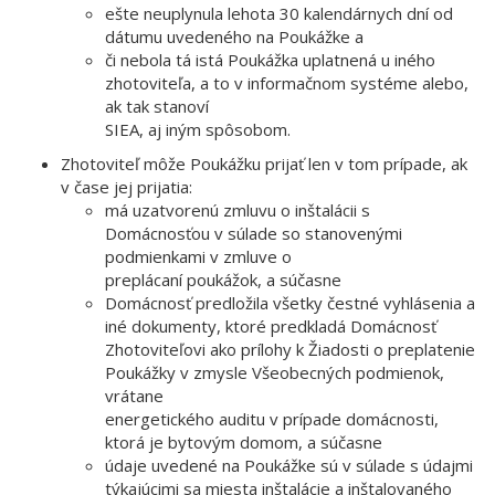
ešte neuplynula lehota 30 kalendárnych dní od
dátumu uvedeného na Poukážke a
či nebola tá istá Poukážka uplatnená u iného
zhotoviteľa, a to v informačnom systéme alebo,
ak tak stanoví
SIEA, aj iným spôsobom.
Zhotoviteľ môže Poukážku prijať len v tom prípade, ak
v čase jej prijatia:
má uzatvorenú zmluvu o inštalácii s
Domácnosťou v súlade so stanovenými
podmienkami v zmluve o
preplácaní poukážok, a súčasne
Domácnosť predložila všetky čestné vyhlásenia a
iné dokumenty, ktoré predkladá Domácnosť
Zhotoviteľovi ako prílohy k Žiadosti o preplatenie
Poukážky v zmysle Všeobecných podmienok,
vrátane
energetického auditu v prípade domácnosti,
ktorá je bytovým domom, a súčasne
údaje uvedené na Poukážke sú v súlade s údajmi
týkajúcimi sa miesta inštalácie a inštalovaného