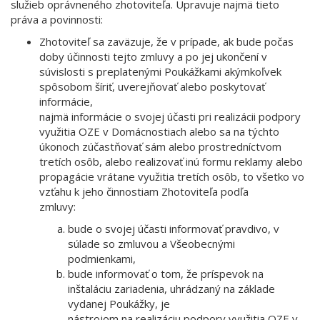
služieb oprávneného zhotoviteľa. Upravuje najmä tieto
práva a povinnosti:
Zhotoviteľ sa zaväzuje, že v prípade, ak bude počas
doby účinnosti tejto zmluvy a po jej ukončení v
súvislosti s preplatenými Poukážkami akýmkoľvek
spôsobom šíriť, uverejňovať alebo poskytovať
informácie,
najmä informácie o svojej účasti pri realizácii podpory
využitia OZE v Domácnostiach alebo sa na týchto
úkonoch zúčastňovať sám alebo prostredníctvom
tretích osôb, alebo realizovať inú formu reklamy alebo
propagácie vrátane využitia tretích osôb, to všetko vo
vzťahu k jeho činnostiam Zhotoviteľa podľa
zmluvy:
bude o svojej účasti informovať pravdivo, v
súlade so zmluvou a Všeobecnými
podmienkami,
bude informovať o tom, že príspevok na
inštaláciu zariadenia, uhrádzaný na základe
vydanej Poukážky, je
nástrojom na realizáciu podpory využitia OZE v