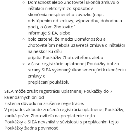
Domácnosť alebo Zhotoviteľ ukončili zmluvu o
inštalácii niektorým zo spôsobov
skončenia nesplneného záväzku (napr.
odstúpením od zmluvy, výpoveďou, dohodou a
pod.), o čom Zhotoviteľ
informuje SIEA, alebo
bolo zistené, že medzi Domácnosťou a
Zhotoviteľom nebola uzavretá zmluva o inštalácii
najneskôr ku dňu
prijatia Poukážky Zhotoviteľom, alebo
v čase registrácie uplatnenej Poukážky bol zo
strany SIEA vykonaný úkon smerujúci k ukončeniu
zmluvy o
preplácaní poukážok.
SIEA môže zrušiť registráciu uplatnenej Poukážky do 7
kalendárnych dní od
zistenia dôvodu na zrušenie registrácie.
V prípade, ak bude zrušená registrácia uplatnenej Poukážky,
zaniká právo Zhotoviteľa na preplatenie tejto
Poukážky a SIEA nevzniká v súvislosti s preplácaním tejto
Poukážky žiadna povinnosť.