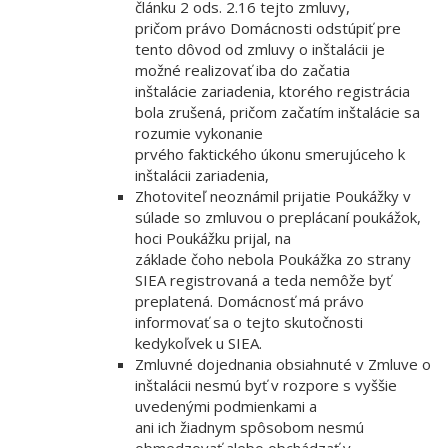
článku 2 ods. 2.16 tejto zmluvy,
pričom právo Domácnosti odstúpiť pre
tento dôvod od zmluvy o inštalácii je
možné realizovať iba do začatia
inštalácie zariadenia, ktorého registrácia
bola zrušená, pričom začatím inštalácie sa
rozumie vykonanie
prvého faktického úkonu smerujúceho k
inštalácii zariadenia,
Zhotoviteľ neoznámil prijatie Poukážky v
súlade so zmluvou o preplácaní poukážok,
hoci Poukážku prijal, na
základe čoho nebola Poukážka zo strany
SIEA registrovaná a teda nemôže byť
preplatená. Domácnosť má právo
informovať sa o tejto skutočnosti
kedykoľvek u SIEA.
Zmluvné dojednania obsiahnuté v Zmluve o
inštalácii nesmú byť v rozpore s vyššie
uvedenými podmienkami a
ani ich žiadnym spôsobom nesmú
obmedzovať alebo obchádzať v