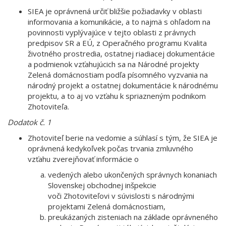
SIEA je oprávnená určiť bližšie požiadavky v oblasti
informovania a komunikácie, a to najmä s ohľadom na
povinnosti vyplývajúce v tejto oblasti z právnych
predpisov SR a EÚ, z Operačného programu Kvalita
životného prostredia, ostatnej riadiacej dokumentácie
a podmienok vzťahujúcich sa na Národné projekty
Zelená domácnostiam podľa písomného vyzvania na
národný projekt a ostatnej dokumentácie k národnému
projektu, a to aj vo vzťahu k spriazneným podnikom
Zhotoviteľa.
Dodatok č. 1
Zhotoviteľ berie na vedomie a súhlasí s tým, že SIEA je
oprávnená kedykoľvek počas trvania zmluvného
vzťahu zverejňovať informácie o
vedených alebo ukončených správnych konaniach
Slovenskej obchodnej inšpekcie
voči Zhotoviteľovi v súvislosti s národnými
projektami Zelená domácnostiam,
preukázaných zisteniach na základe oprávneného