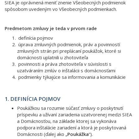
SIEA je oprávnená meniť znenie Všeobecných podmienok
spôsobom uvedeným vo Všeobecných podmienkach.
Predmetom zmluvy je teda v prvom rade
definícia pojmov
úprava zmluvných podmienok, práv a povinností
zmluvných strán pri preplácaní poukážok, ktoré si
domácnosti uplatnili u zhotoviteľa
povinnosti a práva zhotoviteľa v súvislosti s
uzatváraním zmlúv o inštalácii s domácnosťami
podmienky týkajúce sa informovania a komunikácie
1. DEFINÍCIA POJMOV
Poukážkou sa rozumie súčasť zmluvy o poskytnutí
príspevku a užívaní zariadenia uzatvorenej medzi SIEA
a Domácnosťou, na základe ktorej sa vykonáva
podpora inštalácie zariadení a ktorá je poskytovaná
Domácnosti (ďalej ako „
Poukážka
“).