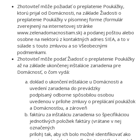
Zhotoviteľ môže požiadať o preplatenie Poukážky,
ktorú prijal od Domácnosti, na základe Žiadosti o
preplatenie Poukážky v písomnej forme (formulár
zverejnený na internetovej stránke
www.zelenadomacnostiam.sk) a podanej poštou alebo
osobne na niektorú z kontaktných adries SIEA, a to v
súlade s touto zmluvou a so Všeobecnými
podmienkami.
Zhotoviteľ môže podať Žiadosť o preplatenie Poukážky
až na základe ukončenej inštalácie zariadenia pre
Domácnosť, o čom vydá:
doklad o ukončení inštalácie u Domácnosti a
uvedení zariadenia do prevádzky
podpísaný odborne spôsobilou osobou
uvedenou v prílohe zmluvy o preplácaní poukážok
a Domácnosťou, a zároveň
faktúru za inštaláciu zariadenia so špecifikáciou
jednotlivých položiek faktúry (vrátane v nej
označených
príloh) tak, aby ich bolo možné identifikovať ako