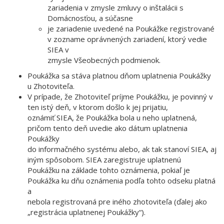
zariadenia v zmysle zmluvy o inštalácii s
Domácnosťou, a súčasne
je zariadenie uvedené na Poukážke registrované
v zozname oprávnených zariadení, ktorý vedie
SIEA v
zmysle Všeobecných podmienok.
Poukážka sa stáva platnou dňom uplatnenia Poukážky
u Zhotoviteľa.
V prípade, že Zhotoviteľ príjme Poukážku, je povinný v
ten istý deň, v ktorom došlo k jej prijatiu,
oznámiť SIEA, že Poukážka bola u neho uplatnená,
pričom tento deň uvedie ako dátum uplatnenia
Poukážky
do informačného systému alebo, ak tak stanoví SIEA, aj
iným spôsobom. SIEA zaregistruje uplatnenú
Poukážku na základe tohto oznámenia, pokiaľ je
Poukážka ku dňu oznámenia podľa tohto odseku platná
a
nebola registrovaná pre iného zhotoviteľa (ďalej ako
„registrácia uplatnenej Poukážky“).